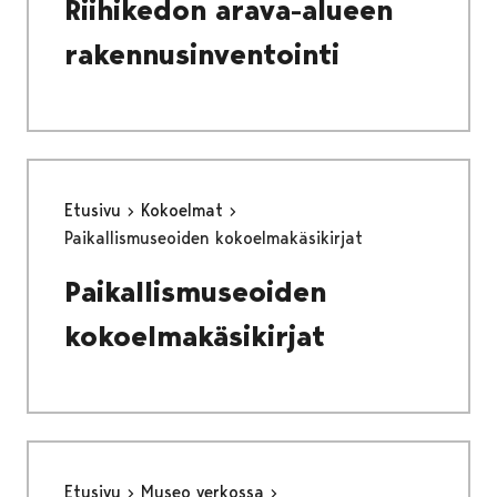
Riihikedon arava-alueen
rakennusinventointi
Etusivu
Kokoelmat
Paikallismuseoiden kokoelmakäsikirjat
Paikallismuseoiden
kokoelmakäsikirjat
Etusivu
Museo verkossa