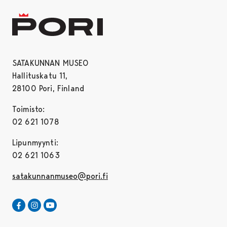
SATAKUNNAN MUSEO
Hallituskatu 11,
28100 Pori, Finland
Toimisto:
02 621 1078
Lipunmyynti:
02 621 1063
satakunnanmuseo@pori.fi
Satakunnan Museo Facebookissa
Avautuu uudessa välilehdessä
Satakunnan Museo Instagrammissa
Avautuu uudessa välilehdessä
Satakunnan Museo Youtubessa
Avautuu uudessa välilehdessä