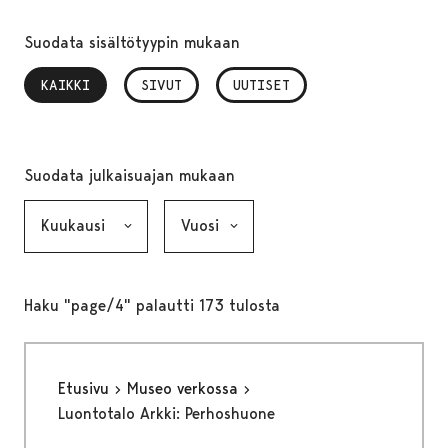
Suodata sisältötyypin mukaan
KAIKKI
, VALITTU
SIVUT
UUTISET
Suodata julkaisuajan mukaan
Kuukausi, valinta lähettää lomakkeen
Vuosi, valinta lähettää lomakkeen
Haku "page/4" palautti 173 tulosta
Etusivu
Museo verkossa
Luontotalo Arkki: Perhoshuone