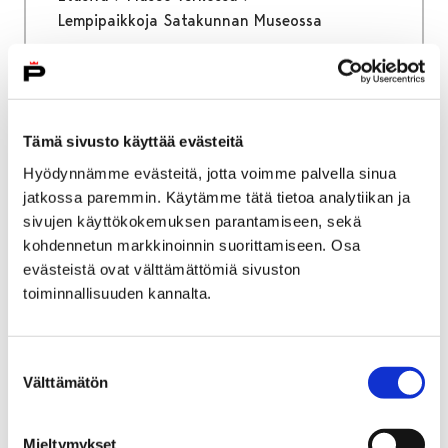
Lempipaikkoja Satakunnan Museossa
Lempipaikkoja Satakunnan
Museossa
Tämä sivusto käyttää evästeitä
Hyödynnämme evästeitä, jotta voimme palvella sinua
jatkossa paremmin. Käytämme tätä tietoa analytiikan ja
sivujen käyttökokemuksen parantamiseen, sekä
kohdennetun markkinoinnin suorittamiseen. Osa
Etusivu
Museo verkossa
evästeistä ovat välttämättömiä sivuston
Kierros Porin teollisuusmaisemassa
toiminnallisuuden kannalta.
Kierros Porin
teollisuusmaisemassa
Suostumuksen
Välttämätön
valinta
Mieltymykset