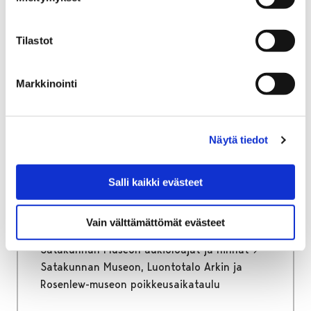
Etusivu
Alueellinen vastuumuseo
Tilastot
Satakunnan Museon lausunnot
Museon lausunnot Honkajoki
Markkinointi
Museon lausunnot
Honkajoki
Näytä tiedot
Salli kaikki evästeet
Vain välttämättömät evästeet
Etusivu
Vierailu
Satakunnan Museon aukioloajat ja hinnat
Satakunnan Museon, Luontotalo Arkin ja
Rosenlew-museon poikkeusaikataulu