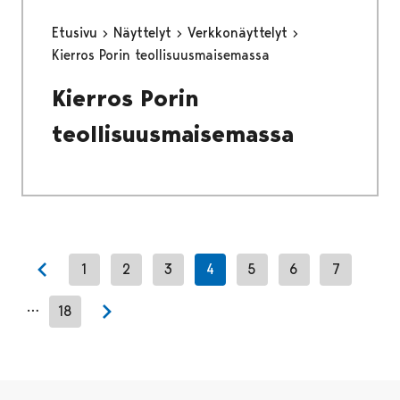
Etusivu
Näyttelyt
Verkkonäyttelyt
Kierros Porin teollisuusmaisemassa
Kierros Porin
teollisuusmaisemassa
1
2
3
4
5
6
7
Previous page
…
18
Next page