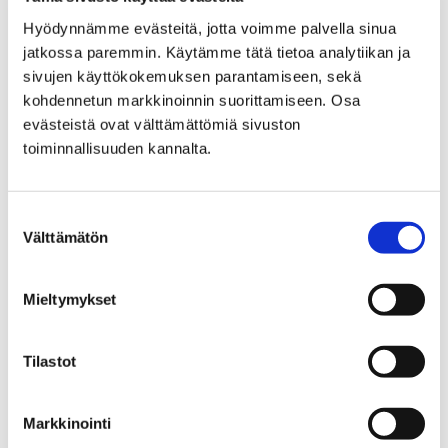
Hyödynnämme evästeitä, jotta voimme palvella sinua
Viikinkiajan elämää Ala-
jatkossa paremmin. Käytämme tätä tietoa analytiikan ja
Satakunnassa: Viikinkien
sivujen käyttökokemuksen parantamiseen, sekä
kohdennetun markkinoinnin suorittamiseen. Osa
aikaan – Hallan tarina
evästeistä ovat välttämättömiä sivuston
toiminnallisuuden kannalta.
Satakunnan Museossa
Suostumuksen
Välttämätön
valinta
Etusivu
Tietoa meistä
Mieltymykset
Tietoa meistä
Tilastot
Markkinointi