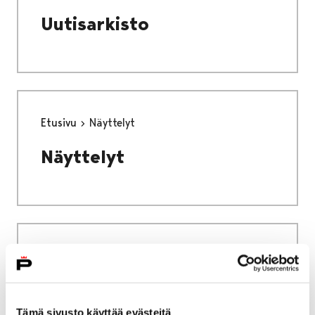
Uutisarkisto
Etusivu
Näyttelyt
Näyttelyt
Etusivu
Viikinkiajan elämää Ala-Satakunnassa:
Viikinkien aikaan – Hallan tarina Satakunnan
Museossa
Tämä sivusto käyttää evästeitä