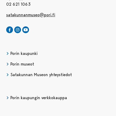
02 621 1063
satakunnanmuseo@pori.fi
Satakunnan Museo Facebookissa
Avautuu uudessa välilehdessä
Satakunnan Museo Instagrammissa
Avautuu uudessa välilehdessä
Satakunnan Museo Youtubessa
Avautuu uudessa välilehdessä
Porin kaupunki
Porin museot
Satakunnan Museon yhteystiedot
Porin kaupungin verkkokauppa