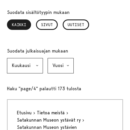
Suodata sisältötyypin mukaan
KAIKKI
, VALITTU
SIVUT
UUTISET
Suodata julkaisuajan mukaan
Kuukausi, valinta lähettää lomakkeen
Vuosi, valinta lähettää lomakkeen
Haku "page/4" palautti 173 tulosta
Etusivu
Tietoa meistä
Satakunnan Museon ystävät ry
Satakunnan Museon ystävien