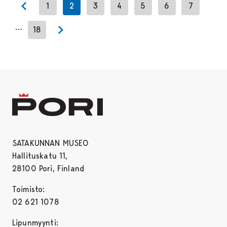
1
2
3
4
5
6
7
Previous page
…
18
Next page
SATAKUNNAN MUSEO
Hallituskatu 11,
28100 Pori, Finland
Toimisto:
02 621 1078
Lipunmyynti: