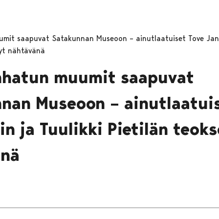
umit saapuvat Satakunnan Museoon – ainutlaatuiset Tove Jans
nyt nähtävänä
nhatun muumit saapuvat
nan Museoon – ainutlaatuis
n ja Tuulikki Pietilän teoks
änä