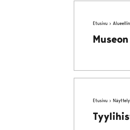
Etusivu
Alueell
Museon 
Etusivu
Näyttel
Tyylihi