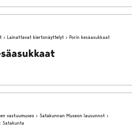
yt
Lainattavat kiertonäyttelyt
Porin kesäasukkaat
esäasukkaat
inen vastuumuseo
Satakunnan Museon lausunnot
t Satakunta