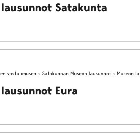
lausunnot Satakunta
inen vastuumuseo
Satakunnan Museon lausunnot
Museon la
lausunnot Eura