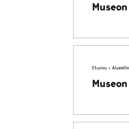
Museon 
Etusivu
Alueell
Museon 