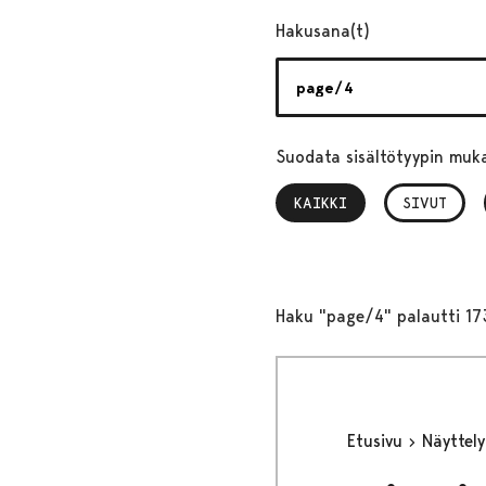
Hakusana(t)
Suodata sisältötyypin muk
KAIKKI
, VALITTU
SIVUT
Haku "page/4" palautti 17
Etusivu
Näyttel