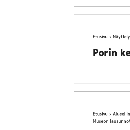
Etusivu
Näyttel
Porin k
Etusivu
Alueell
Museon lausunno