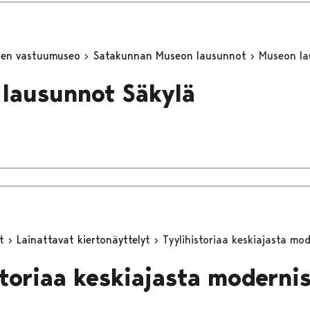
inen vastuumuseo
Satakunnan Museon lausunnot
Museon la
lausunnot Säkylä
yt
Lainattavat kiertonäyttelyt
Tyylihistoriaa keskiajasta mod
storiaa keskiajasta moderni