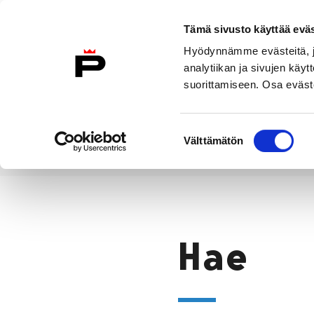
Siirry sisältöön
Etusivulle
Tämä sivusto käyttää eväs
Hyödynnämme evästeitä, jo
analytiikan ja sivujen kä
suorittamiseen. Osa eväste
Vierailu
Näyttelyt
Tapahtuma
Suostumuksen
Välttämätön
valinta
Hae
Etusivu
Hae