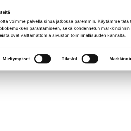
teitä
tta voimme palvella sinua jatkossa paremmin. Käytämme tätä t
yttökokemuksen parantamiseen, sekä kohdennetun markkinoinnin
istä ovat välttämättömiä sivuston toiminnallisuuden kannalta.
t
Kokoelmat
Tietoa
Museo
meistä
verkossa
Mieltymykset
Tilastot
Markkinoin