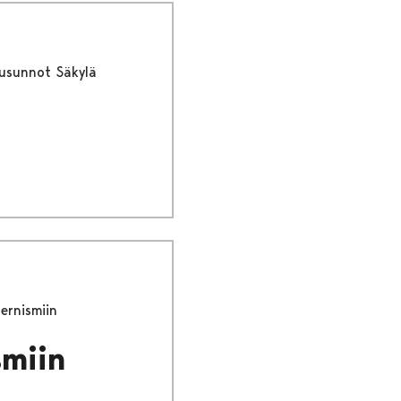
usunnot Säkylä
ernismiin
smiin