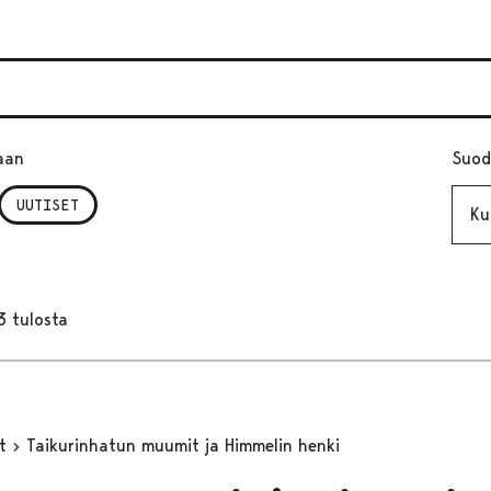
aan
Suod
Kuuk
UUTISET
3 tulosta
yt
Taikurinhatun muumit ja Himmelin henki