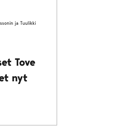
sonin ja Tuulikki
et Tove
et nyt