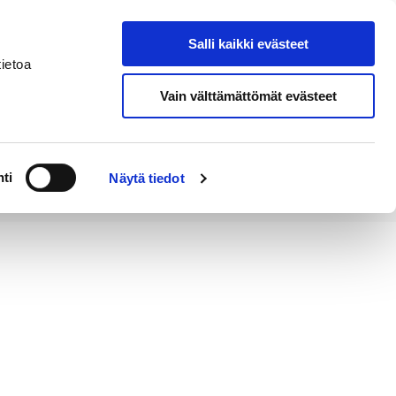
Salli kaikki evästeet
Suomeksi
Hae sivustolta
ietoa
Vain välttämättömät evästeet
Alueellinen
Kahvila
vastuumuseo
ti
Näytä tiedot