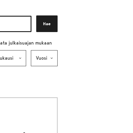
Hae
ata julkaisuajan mukaan
ausi, valinta lähettää lomakkeen
Vuosi, valinta lähettää lomakkeen