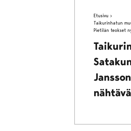
Etusivu
Taikurinhatun mu
Pietilän teokset 
Taikuri
Satakun
Janssoni
nähtäv