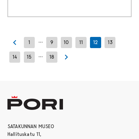
…
1
9
10
11
12
13
Previous page
…
14
15
18
Next page
SATAKUNNAN MUSEO
Hallituskatu 11,