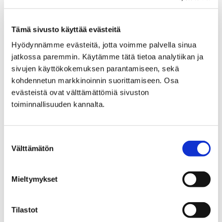
Satakunnan Museoon!
Tämä sivusto käyttää evästeitä
Hyödynnämme evästeitä, jotta voimme palvella sinua
jatkossa paremmin. Käytämme tätä tietoa analytiikan ja
Etusivu
Näyttelyt
sivujen käyttökokemuksen parantamiseen, sekä
Lainattavat kiertonäyttelyt
kohdennetun markkinoinnin suorittamiseen. Osa
Pihat, portit ja aidat
evästeistä ovat välttämättömiä sivuston
toiminnallisuuden kannalta.
Pihat, portit ja aidat
Suostumuksen
Välttämätön
valinta
Etusivu
Alueellinen vastuumuseo
Mieltymykset
Arkeologinen kulttuuriperintö
Adoptoi monumentti
Tilastot