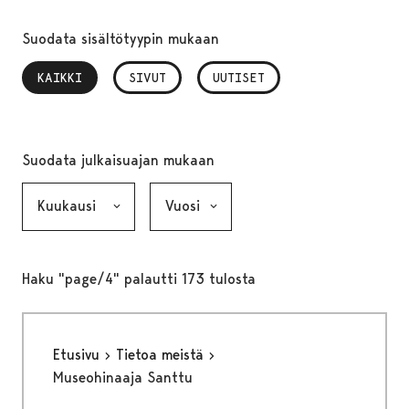
Suodata sisältötyypin mukaan
KAIKKI
, VALITTU
SIVUT
UUTISET
Suodata julkaisuajan mukaan
Kuukausi, valinta lähettää lomakkeen
Vuosi, valinta lähettää lomakkeen
Haku "page/4" palautti 173 tulosta
Etusivu
Tietoa meistä
Museohinaaja Santtu