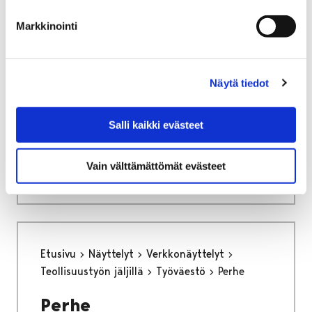
Adoptoi monumentti
Markkinointi
Näytä tiedot
Etusivu
Näyttelyt
Menneet näyttelyt
Mennyt näyttely: Englund
Salli kaikki evästeet
Mennyt näyttely: Englund
Vain välttämättömät evästeet
Etusivu
Näyttelyt
Verkkonäyttelyt
Teollisuustyön jäljillä
Työväestö
Perhe
Perhe