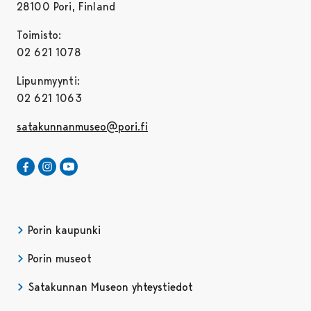
28100 Pori, Finland
Toimisto:
02 621 1078
Lipunmyynti:
02 621 1063
satakunnanmuseo@pori.fi
Satakunnan Museo Facebookissa
Avautuu uudessa välilehdessä
Satakunnan Museo Instagrammissa
Avautuu uudessa välilehdessä
Satakunnan Museo Youtubessa
Avautuu uudessa välilehdessä
Porin kaupunki
Porin museot
Satakunnan Museon yhteystiedot