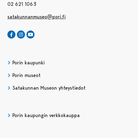
02 621 1063
satakunnanmuseo@pori.fi
Satakunnan Museo Facebookissa
Avautuu uudessa välilehdessä
Satakunnan Museo Instagrammissa
Avautuu uudessa välilehdessä
Satakunnan Museo Youtubessa
Avautuu uudessa välilehdessä
Porin kaupunki
Porin museot
Satakunnan Museon yhteystiedot
Porin kaupungin verkkokauppa