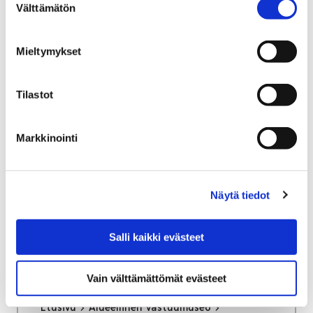
Välttämätön
valinta
Etusivu
Kokoelmat
Yleistä kokoelmista
Mieltymykset
Yleistä kokoelmista
Tilastot
Markkinointi
Etusivu
Tietoa meistä
Lavian kotiseutumuseo
Näytä tiedot
Lavian kotiseutumuseo
Salli kaikki evästeet
Vain välttämättömät evästeet
Etusivu
Alueellinen vastuumuseo