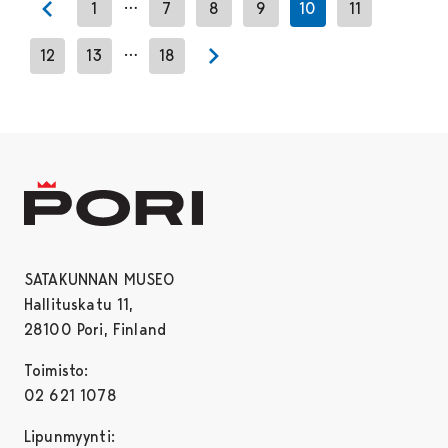
…
1
7
8
9
10
11
Previous page
…
12
13
18
Next page
SATAKUNNAN MUSEO
Hallituskatu 11,
28100 Pori, Finland
Toimisto:
02 621 1078
Lipunmyynti: