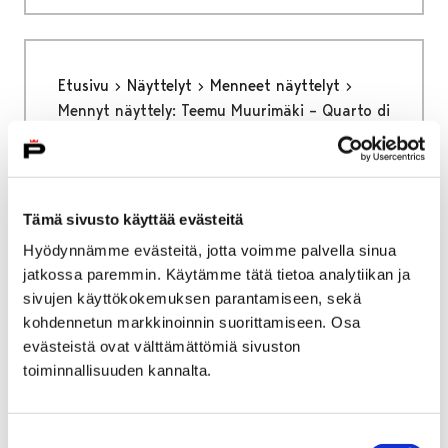
Etusivu
Näyttelyt
Menneet näyttelyt
Mennyt näyttely: Teemu Muurimäki – Quarto di
secolo – neljännesvuosisata uniikkipukuja
Mennyt näyttely: Teemu
Muurimäki - Quarto di
Tämä sivusto käyttää evästeitä
Hyödynnämme evästeitä, jotta voimme palvella sinua
secolo -
jatkossa paremmin. Käytämme tätä tietoa analytiikan ja
neljännesvuosisata
sivujen käyttökokemuksen parantamiseen, sekä
kohdennetun markkinoinnin suorittamiseen. Osa
uniikkipukuja
evästeistä ovat välttämättömiä sivuston
toiminnallisuuden kannalta.
Suostumuksen