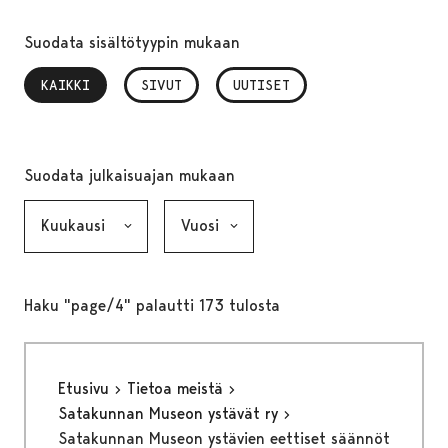
Suodata sisältötyypin mukaan
KAIKKI
, VALITTU
SIVUT
UUTISET
Suodata julkaisuajan mukaan
Kuukausi, valinta lähettää lomakkeen
Vuosi, valinta lähettää lomakkeen
Haku "page/4" palautti 173 tulosta
Etusivu
Tietoa meistä
Satakunnan Museon ystävät ry
Satakunnan Museon ystävien eettiset säännöt