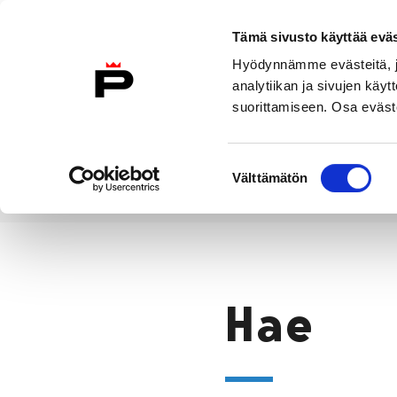
Siirry sisältöön
Etusivulle
Tämä sivusto käyttää eväs
Hyödynnämme evästeitä, jo
analytiikan ja sivujen kä
suorittamiseen. Osa eväste
Vierailu
Näyttelyt
Tapahtuma
Suostumuksen
Välttämätön
valinta
Hae
Etusivu
Hae