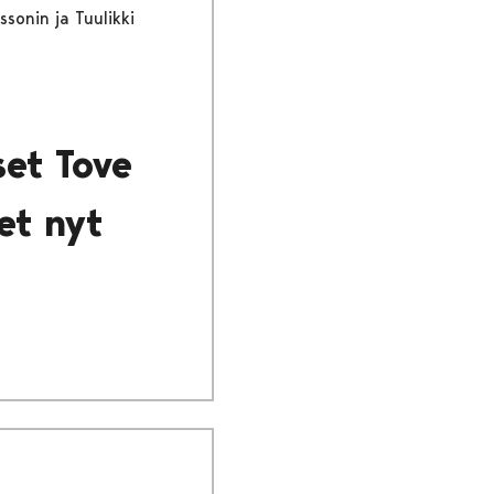
sonin ja Tuulikki
et Tove
et nyt