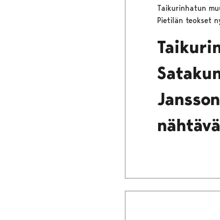
Taikurinhatun mu
Pietilän teokset 
Taikuri
Satakun
Janssoni
nähtäv