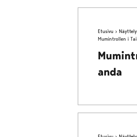
Etusivu
Näyttel
Mumintrollen i Ta
Mumintr
anda
Etusivu
Näyttel