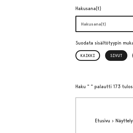
Hakusana(t)
Suodata sisältötyypin muk
KAIKKI
SIVUT
, VALITTU
Haku " " palautti 173 tulos
Etusivu
Näyttel