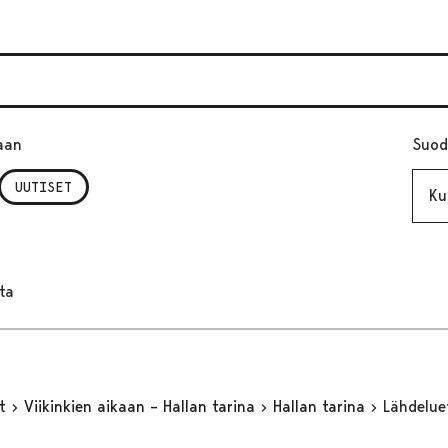
aan
Suod
Kuuk
UUTISET
ta
yt
Viikinkien aikaan – Hallan tarina
Hallan tarina
Lähdelue