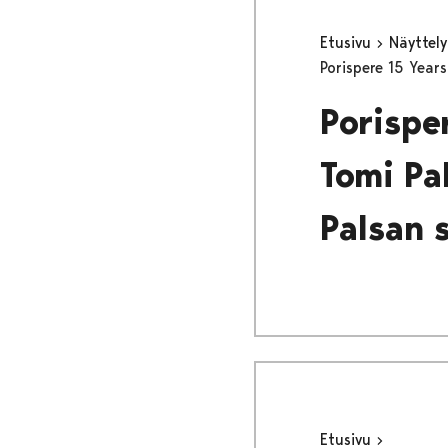
Etusivu
Näyttel
Porispere 15 Years
Porispe
Tomi Pa
Palsan 
Etusivu