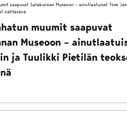
umit saapuvat Satakunnan Museoon – ainutlaatuiset Tove Jans
nyt nähtävänä
nhatun muumit saapuvat
nan Museoon – ainutlaatuis
n ja Tuulikki Pietilän teoks
änä