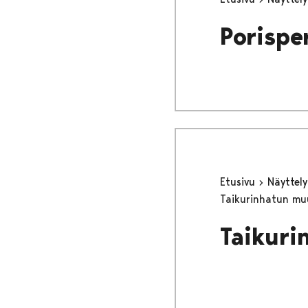
Porispe
Etusivu
Näyttel
Taikurinhatun muu
Taikuri