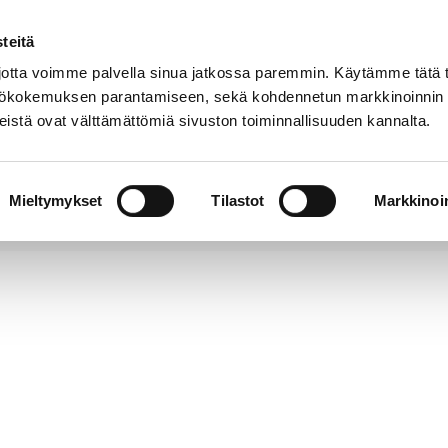
teitä
tta voimme palvella sinua jatkossa paremmin. Käytämme tätä t
yttökokemuksen parantamiseen, sekä kohdennetun markkinoinnin
istä ovat välttämättömiä sivuston toiminnallisuuden kannalta.
t
Kokoelmat
Tietoa
Museo
meistä
verkossa
Mieltymykset
Tilastot
Markkinoin