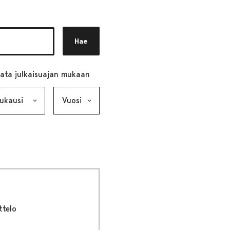
Hae
ata julkaisuajan mukaan
ausi, valinta lähettää lomakkeen
Vuosi, valinta lähettää lomakkeen
ttelo