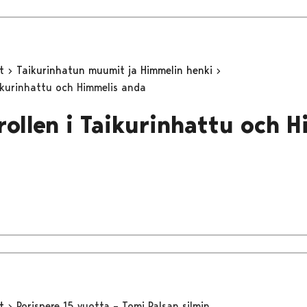
yt
Taikurinhatun muumit ja Himmelin henki
ikurinhattu och Himmelis anda
ollen i Taikurinhattu och H
yt
Porispere 15 vuotta – Tomi Palsan silmin