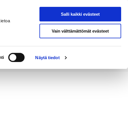
Salli kaikki evästeet
Suomeksi
Hae sivustolta
ietoa
Vain välttämättömät evästeet
Alueellinen
Kahvila
vastuumuseo
ti
Näytä tiedot