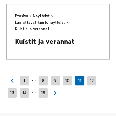
Etusivu
Näyttelyt
Lainattavat kiertonäyttelyt
Kuistit ja verannat
Kuistit ja verannat
…
1
8
9
10
11
12
Previous page
…
13
14
18
Next page