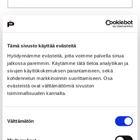
Etusivu
Vierailu
Museo- ja verkkokauppa
Museo- ja verkkokauppa
Tämä sivusto käyttää evästeitä
Hyödynnämme evästeitä, jotta voimme palvella sinua
jatkossa paremmin. Käytämme tätä tietoa analytiikan ja
sivujen käyttökokemuksen parantamiseen, sekä
kohdennetun markkinoinnin suorittamiseen. Osa
evästeistä ovat välttämättömiä sivuston
Etusivu
Vierailu
Palvelumaksut
toiminnallisuuden kannalta.
Palvelumaksut
Suostumuksen
Porin museoiden palveluhinnasto 1.1.2025
Välttämätön
valinta
alkaen