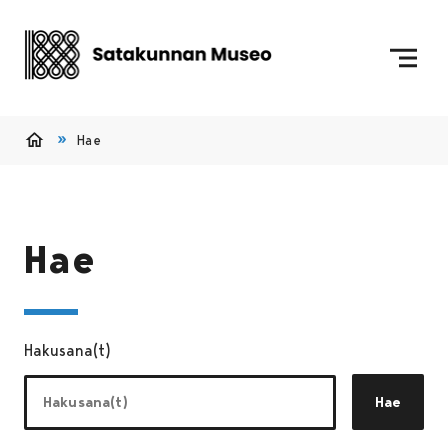
Siirry sisältöön
Etusivulle
Hae
Etusivu
Hae
Hakusana(t)
Hae