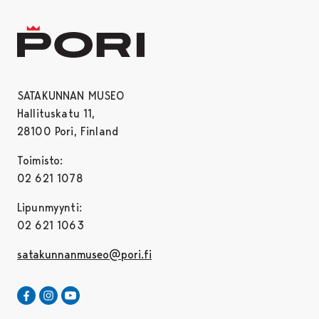
SATAKUNNAN MUSEO
Hallituskatu 11,
28100 Pori, Finland
Toimisto:
02 621 1078
Lipunmyynti:
02 621 1063
satakunnanmuseo@pori.fi
Satakunnan Museo Facebookissa
Avautuu uudessa välilehdessä
Satakunnan Museo Instagrammissa
Avautuu uudessa välilehdessä
Satakunnan Museo Youtubessa
Avautuu uudessa välilehdessä