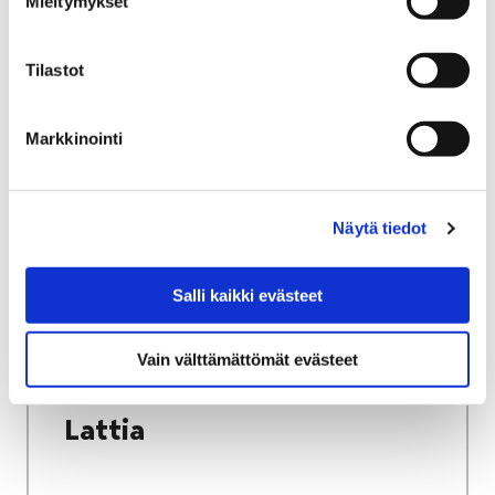
Mieltymykset
Tilastot
Etusivu
Näyttelyt
Lainattavat kiertonäyttelyt
Markkinointi
Savesta ja savella
Savesta ja savella
Näytä tiedot
Salli kaikki evästeet
Etusivu
Näyttelyt
Vain välttämättömät evästeet
Lainattavat kiertonäyttelyt
Lattia
Lattia