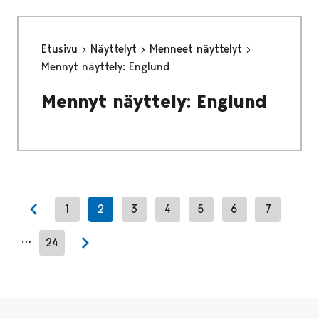
Etusivu
Näyttelyt
Menneet näyttelyt
Mennyt näyttely: Englund
Mennyt näyttely: Englund
1
2
3
4
5
6
7
Previous page
…
24
Next page