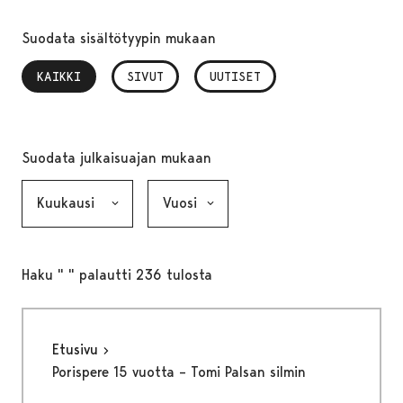
Suodata sisältötyypin mukaan
KAIKKI
, VALITTU
SIVUT
UUTISET
Suodata julkaisuajan mukaan
Kuukausi, valinta lähettää lomakkeen
Vuosi, valinta lähettää lomakkeen
Haku " " palautti 236 tulosta
Etusivu
Porispere 15 vuotta – Tomi Palsan silmin