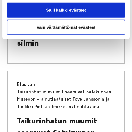
Through the Eyes of Tomi
Salli kaikki evästeet
Palsa / Porispere 15
Vain välttämättömät evästeet
vuotta - Tomi Palsan
silmin
Etusivu
Taikurinhatun muumit saapuvat Satakunnan
Museoon – ainutlaatuiset Tove Janssonin ja
Tuulikki Pietilän teokset nyt nähtävänä
Taikurinhatun muumit