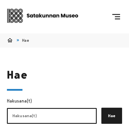
Siirry sisältöön
Etusivulle
Hae
Etusivu
Hae
Hakusana(t)
Hae