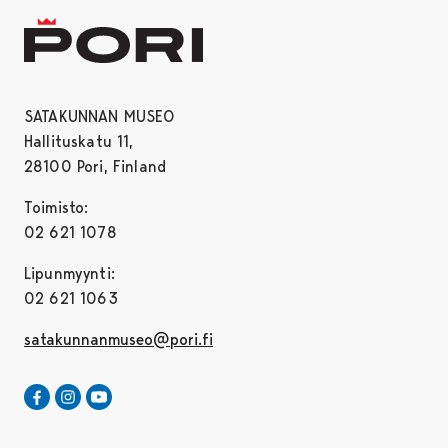
SATAKUNNAN MUSEO
Hallituskatu 11,
28100 Pori, Finland
Toimisto:
02 621 1078
Lipunmyynti:
02 621 1063
satakunnanmuseo@pori.fi
Satakunnan Museo Facebookissa
Avautuu uudessa välilehdessä
Satakunnan Museo Instagrammissa
Avautuu uudessa välilehdessä
Satakunnan Museo Youtubessa
Avautuu uudessa välilehdessä