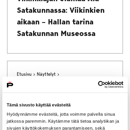
Satakunnassa: Viikinkien
aikaan – Hallan tarina
Satakunnan Museossa
Etusivu
Näyttelyt
Viikinkien aikaan – Hallan tarina
Hallan tarina
Lähdeluettelo
Lähdeluettelo
Tämä sivusto käyttää evästeitä
Hyödynnämme evästeitä, jotta voimme palvella sinua
jatkossa paremmin. Käytämme tätä tietoa analytiikan ja
sivujen käyttökokemuksen parantamiseen, sekä